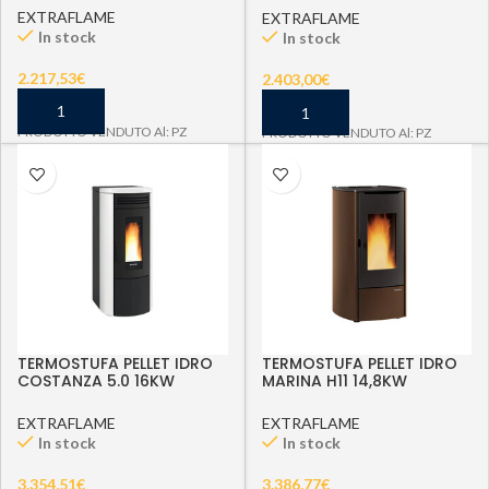
EXTRAFLAME
EXTRAFLAME
In stock
In stock
2.217,53
€
2.403,00
€
PRODOTTO VENDUTO Al: PZ
PRODOTTO VENDUTO Al: PZ
TERMOSTUFA PELLET IDRO
TERMOSTUFA PELLET IDRO
COSTANZA 5.0 16KW
MARINA H11 14,8KW
BIANCO V6
BRONZO V6
EXTRAFLAME
EXTRAFLAME
In stock
In stock
3.354,51
€
3.386,77
€