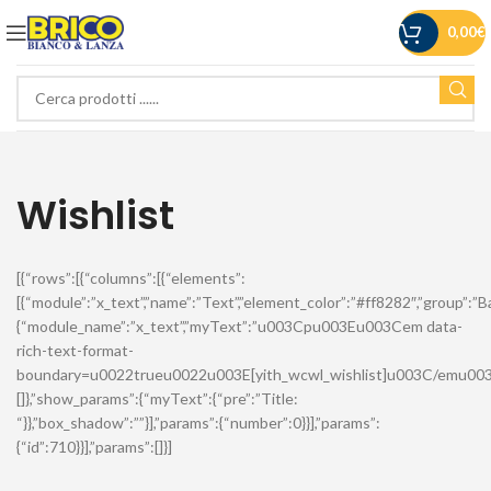
0,00
€
Wishlist
[{“rows”:[{“columns”:[{“elements”:
[{“module”:”x_text”,”name”:”Text”,”element_color”:”#ff8282″,”group”:”Ba
{“module_name”:”x_text”,”myText”:”u003Cpu003Eu003Cem data-
rich-text-format-
boundary=u0022trueu0022u003E[yith_wcwl_wishlist]u003C/emu003Eu
[]},”show_params”:{“myText”:{“pre”:”Title:
“}},”box_shadow”:””}],”params”:{“number”:0}}],”params”:
{“id”:710}}],”params”:[]}]