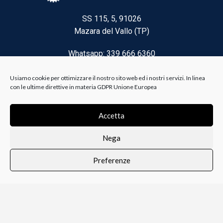
SS 115, 5, 91026
Mazara del Vallo (TP)
Whatsapp: 339 666 6360
Email: brico@biancoelanza.it
Usiamo cookie per ottimizzare il nostro sito web ed i nostri servizi. In linea
con le ultime direttive in materia GDPR Unione Europea
CATEGORIE DEL MOMENTO
Accetta
Nega
Riscaldamento climatizzazione
Preferenze
Agricoltura e Forestale
0
i i prodotti
Lista dei desideri
Profilo
Carrello
Ferramenta
Vernici e Collanti