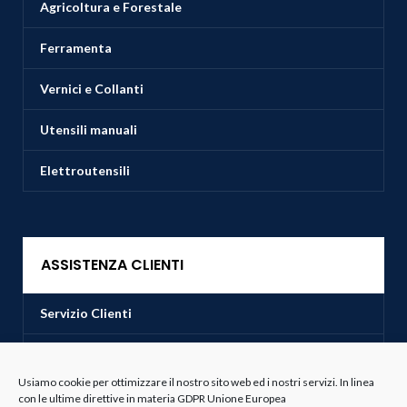
Agricoltura e Forestale
Ferramenta
Vernici e Collanti
Utensili manuali
Elettroutensili
ASSISTENZA CLIENTI
Servizio Clienti
Spedizioni
Usiamo cookie per ottimizzare il nostro sito web ed i nostri servizi. In linea
Resi e Recessi
con le ultime direttive in materia GDPR Unione Europea