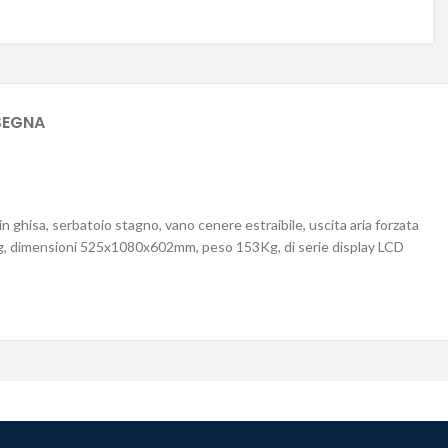
SEGNA
n ghisa, serbatoio stagno, vano cenere estraibile, uscita aria forzata
27Kg, dimensioni 525x1080x602mm, peso 153Kg, di serie display LCD