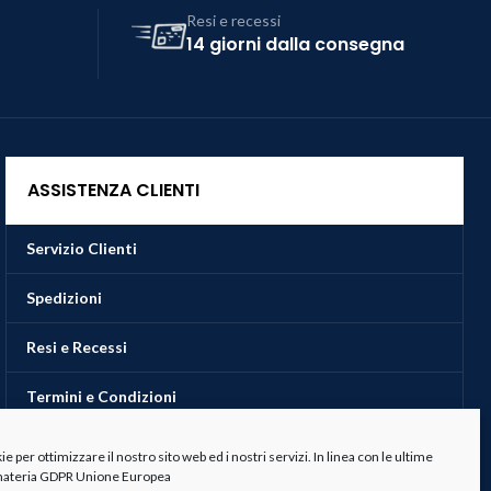
Resi e recessi
14 giorni dalla consegna
ASSISTENZA CLIENTI
Servizio Clienti
Spedizioni
Resi e Recessi
Termini e Condizioni
 per ottimizzare il nostro sito web ed i nostri servizi. In linea con le ultime
 materia GDPR Unione Europea