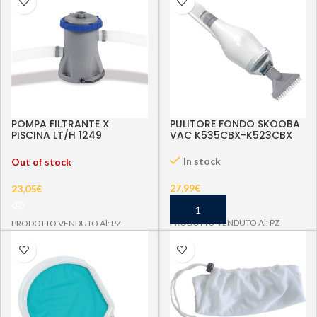
POMPA FILTRANTE X
PULITORE FONDO SKOOBA
PISCINA LT/H 1249
VAC K535CBX-K523CBX
COD.58381
In stock
Out of stock
27,99
€
23,05
€
PRODOTTO VENDUTO Al: PZ
PRODOTTO VENDUTO Al: PZ