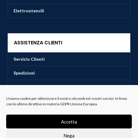
Elettroutensili
ASSISTENZA CLIENTI
Servizio Clienti
Spedizioni
Resi e Recessi
Usiamo cookie per ottimizzare il nostro sito web ed i nostri servizi. In linea
Termini e Condizioni
con le ultime direttive in materia GDPR Unione Europea
Accetta
Bianco e Lanza Srl
2022 P.IVA 00237880810
Realizzazione Web e Digital Design Studio Andrea Rustioni Soluzioni E-
Commerce
.
Nega