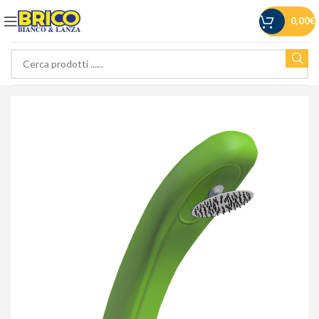
0,00
€