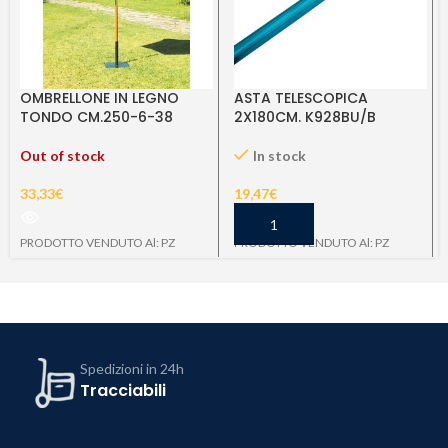
OMBRELLONE IN LEGNO
ASTA TELESCOPICA
TONDO CM.250-6-38
2X180CM. K928BU/B
VERDE
In stock
Out of stock
19,47
€
33,33
€
PRODOTTO VENDUTO Al: PZ
PRODOTTO VENDUTO Al: PZ
Spedizioni in 24h
Tracciabili