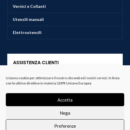
Vernici e Collanti
Utensili manuali
Elettroutensili
ASSISTENZA CLIENTI
Servizio Clienti
Usiamo cookie per ottimizzare il nostro sito web ed i nostri servizi. In linea
con le ultime direttive in materia GDPR Unione Europea
Spedizioni
Accetta
Resi e Recessi
Nega
Termini e Condizioni
Preferenze
0