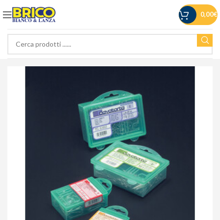
0,00
€