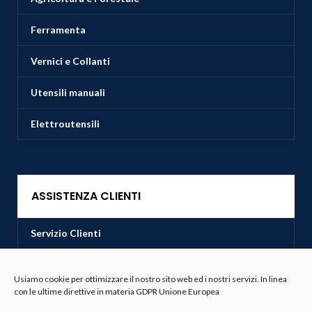
Ferramenta
Vernici e Collanti
Utensili manuali
Elettroutensili
ASSISTENZA CLIENTI
Servizio Clienti
Spedizioni
Usiamo cookie per ottimizzare il nostro sito web ed i nostri servizi. In linea
con le ultime direttive in materia GDPR Unione Europea
Resi e Recessi