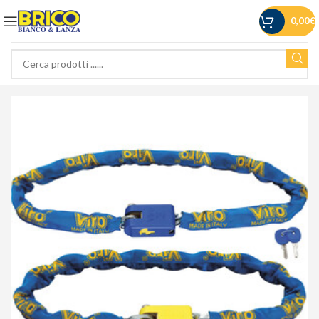
0,00
€