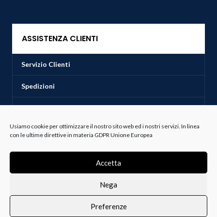
ASSISTENZA CLIENTI
Servizio Clienti
Spedizioni
Resi e Recessi
Usiamo cookie per ottimizzare il nostro sito web ed i nostri servizi. In linea
Termini e Condizioni
con le ultime direttive in materia GDPR Unione Europea
Accetta
Bianco e Lanza Srl
2022 P.IVA 00237880810
Realizzazione Web e Digital Design Studio Andrea Rustioni Soluzioni E-
Commerce
.
Nega
Preferenze
0