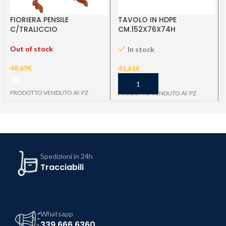
FIORIERA PENSILE
TAVOLO IN HDPE
C/TRALICCIO
CM.152X76X74H
CM.35X74X81H
PIEGHEVOLE
Out of stock
In stock
48,69
€
41,61
€
PRODOTTO VENDUTO Al: PZ
PRODOTTO VENDUTO Al: PZ
Spedizioni in 24h
Tracciabili
Whatsapp
339 666 6360