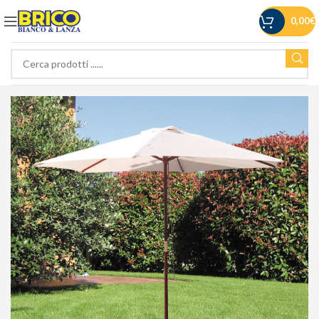
0,00
€