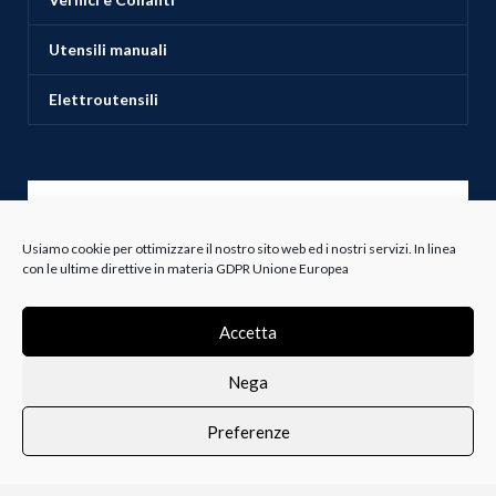
Utensili manuali
Elettroutensili
ASSISTENZA CLIENTI
Usiamo cookie per ottimizzare il nostro sito web ed i nostri servizi. In linea
con le ultime direttive in materia GDPR Unione Europea
Servizio Clienti
Spedizioni
Accetta
Resi e Recessi
Nega
Termini e Condizioni
Preferenze
0
i i prodotti
Lista dei desideri
Profilo
Carrello