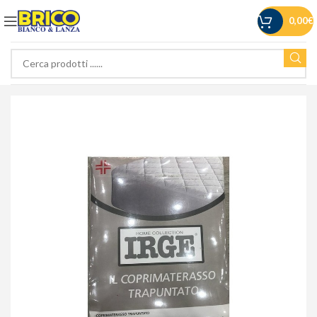
0,00
€