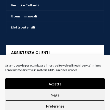
Vernici e Collanti
Utensili manuali
Elettroutensili
ASSISTENZA CLIENTI
Usiamo cookie per ottimizzare il nostro sito web ed i nostri servizi. In linea
Servizio Clienti
con le ultime direttive in materia GDPR Unione Europea
Spedizioni
Accetta
Resi e Recessi
Nega
Termini e Condizioni
Preferenze
0