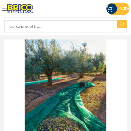
0,00
€