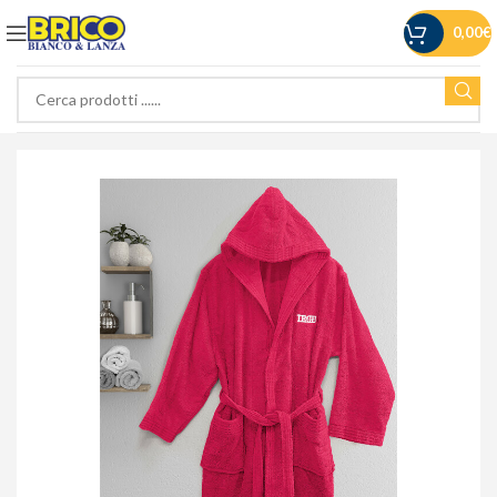
0,00
€