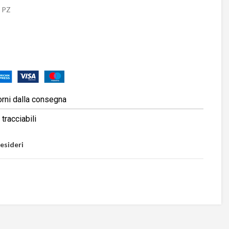
 PZ
orni dalla consegna
tracciabili
desideri