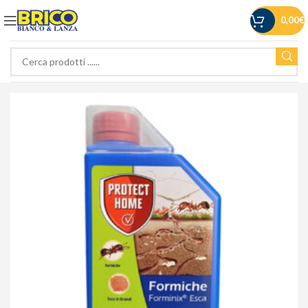
0,00
€