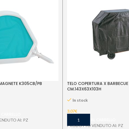
MAGNETE K305CB/PB
TELO COPERTURA X BARBECUE
CM.143X63X103H
In stock
3,07
€
L CARRELLO
NDUTO Al: PZ
AGGIUNGI AL CARRELLO
PRODOTTO VENDUTO Al: PZ