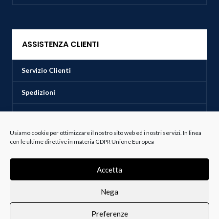
ASSISTENZA CLIENTI
Servizio Clienti
Spedizioni
Resi e Recessi
Usiamo cookie per ottimizzare il nostro sito web ed i nostri servizi. In linea
Termini e Condizioni
con le ultime direttive in materia GDPR Unione Europea
Accetta
Bianco e Lanza Srl
2022 P.IVA 00237880810
Realizzazione Web e Digital Design Studio Andrea Rustioni Soluzioni E-
Commerce
.
Nega
Preferenze
0