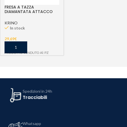
FRESA A TAZZA
DIAMANTATA ATTACCO
M14 D 60 MM
KRINO
In stock
29,69
€
PRODOTTO VENDUTO Al: PZ
Spedizioni in 24h
Tracciabili
Whatsapp