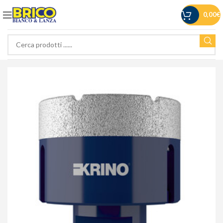
0,00
€