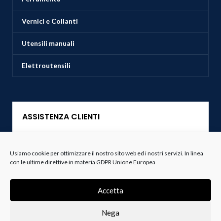
Vernici e Collanti
Utensili manuali
Elettroutensili
ASSISTENZA CLIENTI
Servizio Clienti
Usiamo cookie per ottimizzare il nostro sito web ed i nostri servizi. In linea
con le ultime direttive in materia GDPR Unione Europea
Spedizioni
Resi e Recessi
Accetta
Termini e Condizioni
Nega