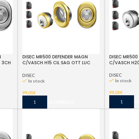
N
DISEC MR500 DEFENDER MAGN
DISEC MR500
T 3CH
C/VASCH H15 CIL SAG OTT LUC
C/VASCH H20
3CH
DISEC
DISEC
In stock
In stock
99,05
€
99,05
€
AGGIUNGI A
AGGIUNGI AL CARRELLO