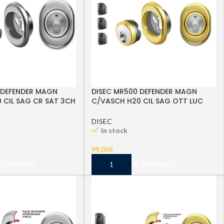
 DEFENDER MAGN
DISEC MR500 DEFENDER MAGN
 CIL SAG CR SAT 3CH
C/VASCH H20 CIL SAG OTT LUC
3CH
DISEC
In stock
99,05
€
L CARRELLO
AGGIUNGI AL CARRELLO