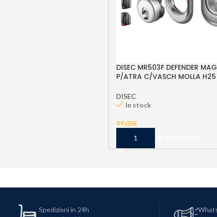
DISEC MR503F DEFENDER MA
P/ATRA C/VASCH MOLLA H25 
SAG CR SAT 3CH
DISEC
In stock
99,05
€
AGGIUNGI AL CARRELLO
Spedizioni in 24h
What