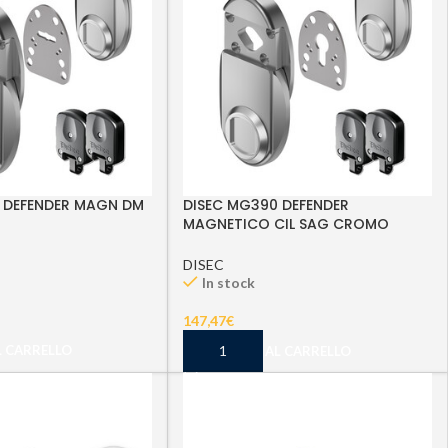
 DEFENDER MAGN DM
DISEC MG390 DEFENDER
MAGNETICO CIL SAG CROMO
SATINATO
DISEC
In stock
147,47
€
L CARRELLO
AGGIUNGI AL CARRELLO