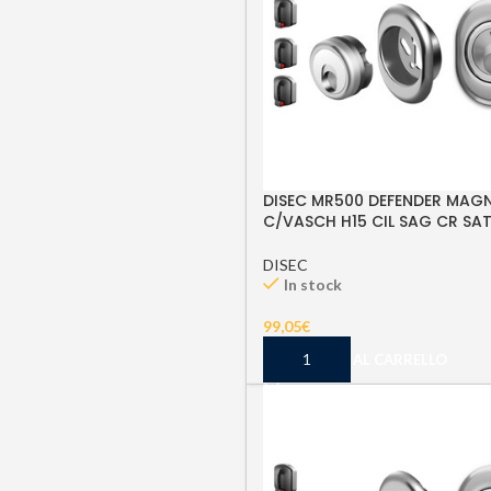
DISEC MR500 DEFENDER MAG
C/VASCH H15 CIL SAG CR SA
DISEC
In stock
99,05
€
AGGIUNGI AL CARRELLO