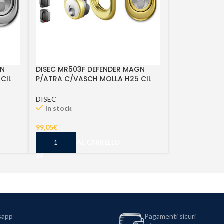
GN
DISEC MR503F DEFENDER MAGN
CIL
P/ATRA C/VASCH MOLLA H25 CIL
SAG OTT LUC 3CH
DISEC
In stock
99,05
€
AGGIUNGI AL CARRELLO
sapp
Pagamenti sicuri