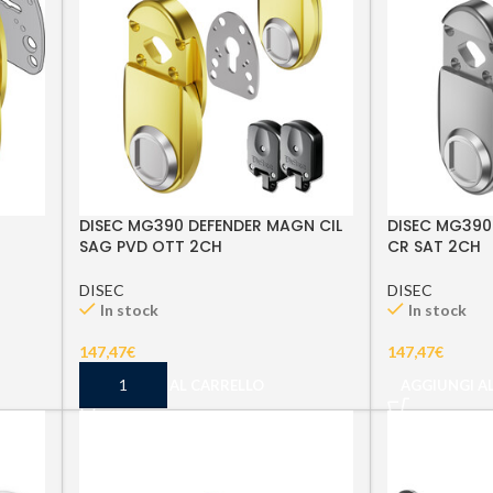
DISEC MG390 DEFENDER MAGN CIL
DISEC MG390
SAG PVD OTT 2CH
CR SAT 2CH
DISEC
DISEC
In stock
In stock
147,47
€
147,47
€
AGGIUNGI AL CARRELLO
AGGIUNGI A