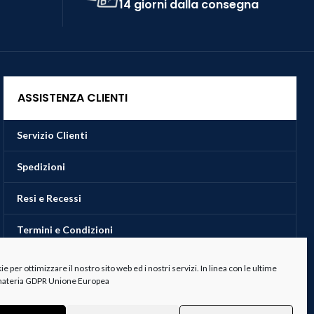
14 giorni dalla consegna
ASSISTENZA CLIENTI
Servizio Clienti
Spedizioni
Resi e Recessi
Termini e Condizioni
 per ottimizzare il nostro sito web ed i nostri servizi. In linea con le ultime
 materia GDPR Unione Europea