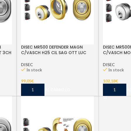
N
DISEC MR500 DEFENDER MAGN
DISEC MR500
T 3CH
C/VASCH H25 CIL SAG OTT LUC
C/VASCH MOL
3CH
SAT 3CH
DISEC
DISEC
In stock
In stock
99,05
€
102,18
€
AGGIUNGI AL CARRELLO
AGGIUNGI A