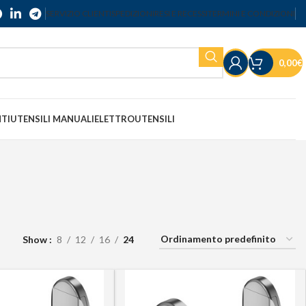
SERVIZIO CLIENTI
SPEDIZIONI
RESI E RECESSI
TERMINI E CONDIZIONI
0,00
€
NTI
UTENSILI MANUALI
ELETTROUTENSILI
Show
8
12
16
24