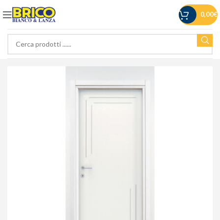
0,00
€