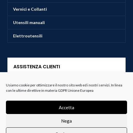
Vernici e Collanti
Utensili manuali
Elettroutensili
ASSISTENZA CLIENTI
Servizio Clienti
Usiamo cookie per ottimizzare il nostro sito web ed i nostri servizi. In linea
con le ultime direttive in materia GDPR Unione Europea
Spedizioni
Accetta
Resi e Recessi
Nega
Termini e Condizioni