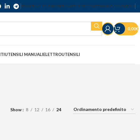
SERVIZIO CLIENTI
SPEDIZIONI
RESI E RECESSI
TERMINI E CONDIZIONI
0,00
€
NTI
UTENSILI MANUALI
ELETTROUTENSILI
Show
8
12
16
24