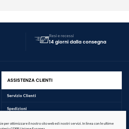
Resi e recessi
14 giorni dalla consegna
ASSISTENZA CLIENTI
Servizio Clienti
Spedizioni
Resi e Recessi
 per ottimizzare il nostro sito web ed i nostri servizi. In linea con le ultime
 materia GDPR Unione Europea