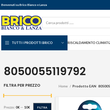
Benvenuti su Brico Bianco e Lanza
TUTTI I PRODOTTI BRICO
RISCALDAMENTO CLIMATI
8050055119792
FILTRA PER PREZZO
Home
Prodotto EAN
805005
Prezzo:
0€
—
10€
FILTRA