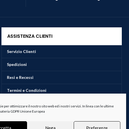
ASSISTENZA CLIENTI
Servizio Clienti
Spedizioni
Resi e Recessi
Termini e Condizioni
 per ottimizzare il nostro sito web ed i nostri servizi. In linea con le ultime
 materia GDPR Unione Europea
ccetta
Nega
Preferenze