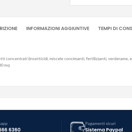
RIZIONE
INFORMAZIONI AGGIUNTIVE
TEMPI DI CON
i concentrati (insetticidi, miscele concimanti, fertilizzanti, verderame, e
200 mq
sapp
Pagamenti sicuri
666 6360
Sistema Paypal