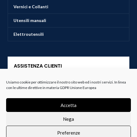
Vernici e Collanti
Utensili manuali
Elettroutensili
ASSISTENZA CLIENTI
Servizio Clienti
Usiamo cookie per ottimizzare il nostro sito web ed i nostri servizi. In linea
con le ultime direttive in materia GDPR Unione Europea
Spedizioni
Accetta
Resi e Recessi
Nega
Termini e Condizioni
Preferenze
0