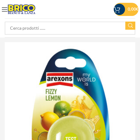
0,00
€