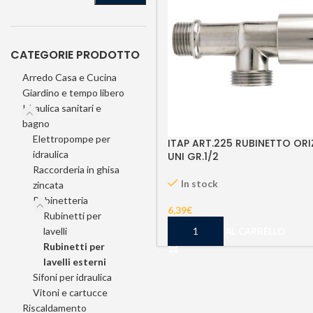
CATEGORIE PRODOTTO
Arredo Casa e Cucina
Giardino e tempo libero
Idraulica sanitari e
bagno
Elettropompe per
ITAP ART.225 RUBINETTO ORI
idraulica
UNI GR.1/2
Raccorderia in ghisa
In stock
zincata
Rubinetteria
6,39
€
Rubinetti per
lavelli
AGGIUNGI AL CARRELLO
Rubinetti per
lavelli esterni
Sifoni per idraulica
Vitoni e cartucce
Riscaldamento