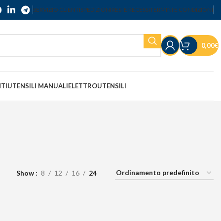
SERVIZIO CLIENTI
SPEDIZIONI
RESI E RECESSI
TERMINI E CONDIZIONI
0,00
€
NTI
UTENSILI MANUALI
ELETTROUTENSILI
Show
8
12
16
24