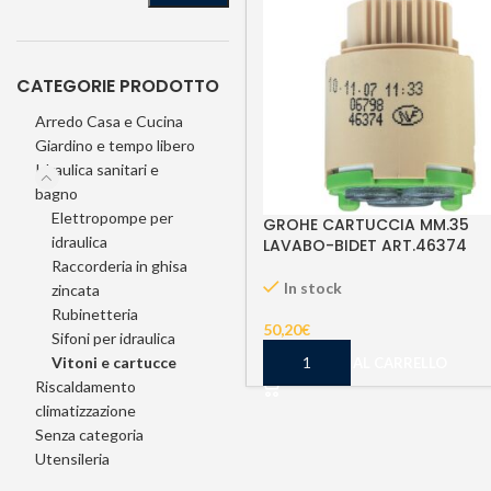
CATEGORIE PRODOTTO
Arredo Casa e Cucina
Giardino e tempo libero
Idraulica sanitari e
bagno
Elettropompe per
GROHE CARTUCCIA MM.35
idraulica
LAVABO-BIDET ART.46374
Raccorderia in ghisa
In stock
zincata
Rubinetteria
50,20
€
Sifoni per idraulica
Vitoni e cartucce
AGGIUNGI AL CARRELLO
Riscaldamento
climatizzazione
Senza categoria
Utensileria