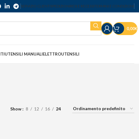
SERVIZIO CLIENTI
SPEDIZIONI
RESI E RECESSI
TERMINI E CONDIZIONI
0,00
€
NTI
UTENSILI MANUALI
ELETTROUTENSILI
Show
8
12
16
24