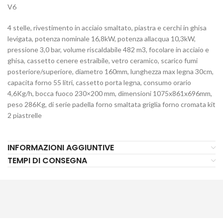
V6
4 stelle, rivestimento in acciaio smaltato, piastra e cerchi in ghisa
levigata, potenza nominale 16,8kW, potenza allacqua 10,3kW,
pressione 3,0 bar, volume riscaldabile 482 m3, focolare in acciaio e
ghisa, cassetto cenere estraibile, vetro ceramico, scarico fumi
posteriore/superiore, diametro 160mm, lunghezza max legna 30cm,
capacita forno 55 litri, cassetto porta legna, consumo orario
4,6Kg/h, bocca fuoco 230×200 mm, dimensioni 1075x861x696mm,
peso 286Kg, di serie padella forno smaltata griglia forno cromata kit
2 piastrelle
INFORMAZIONI AGGIUNTIVE
TEMPI DI CONSEGNA