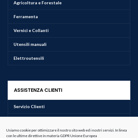
Agricoltura e Forestale
Ferramenta
Vernici e Collanti
Utensili manuali
Elettroutensili
ASSISTENZA CLIENTI
Servizio Clienti
Spedizioni
Usiamo cookie per ottimizzare il nostro sito web ed i nostri servizi. In linea
Resi e Recessi
con le ultime direttive in materia GDPR Unione Europea