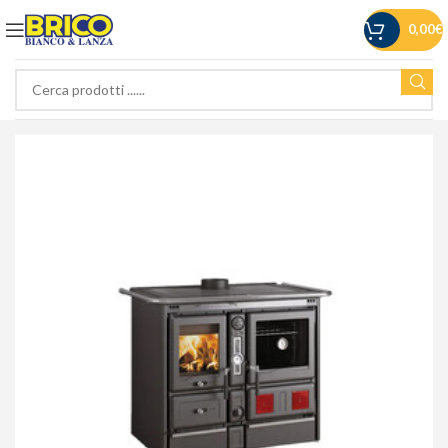
0,00
€