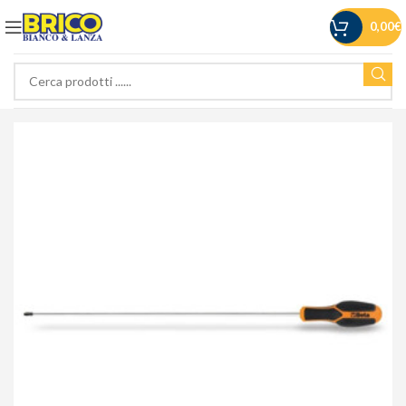
0,00
€