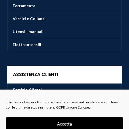
Ferramenta
Vernici e Collanti
Utensili manuali
Elettroutensili
ASSISTENZA CLIENTI
Servizio Clienti
Usiamo cookie per ottimizzare il nostro sito web ed i nostri servizi. In linea
Spedizioni
con le ultime direttive in materia GDPR Unione Europea
Resi e Recessi
Accetta
Termini e Condizioni