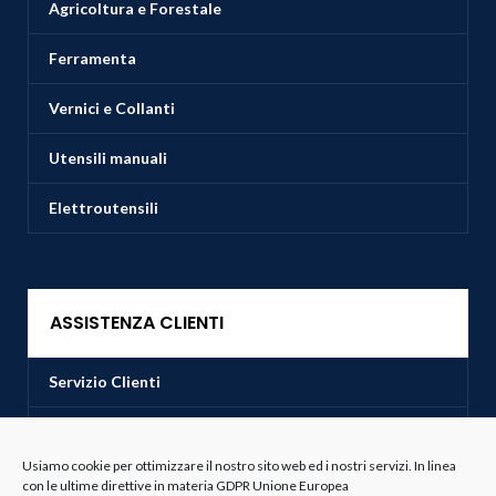
Agricoltura e Forestale
Ferramenta
Vernici e Collanti
Utensili manuali
Elettroutensili
ASSISTENZA CLIENTI
Servizio Clienti
Spedizioni
Usiamo cookie per ottimizzare il nostro sito web ed i nostri servizi. In linea
Resi e Recessi
con le ultime direttive in materia GDPR Unione Europea