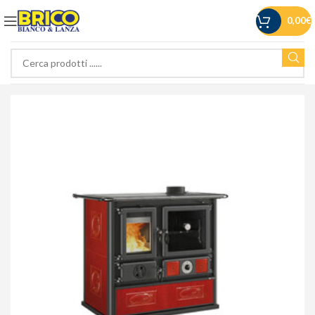
0,00
€