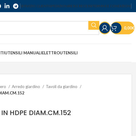
SERVIZIO CLIENTI
SPEDIZIONI
RESI E RECESSI
TERMINI E CONDIZIONI
0,00
€
NTI
UTENSILI MANUALI
ELETTROUTENSILI
bero
Arredo giardino
Tavoli da giardino
DIAM.CM.152
IN HDPE DIAM.CM.152