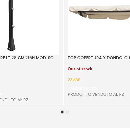
E LT.28 CM.216H MOD. SO
TOP COPERTURA X DONDOLO 
Out of stock
23,63
€
LEGGI TUTTO
O
PRODOTTO VENDUTO Al: PZ
NDUTO Al: PZ