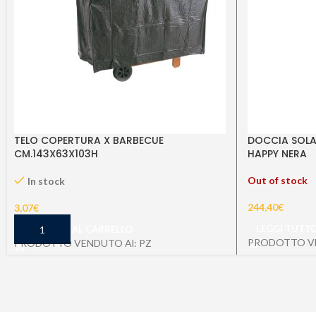
TELO COPERTURA X BARBECUE
DOCCIA SOLAR
CM.143X63X103H
HAPPY NERA
Out of stock
In stock
244,40
€
3,07
€
LEGGI TUTT
AGGIUNGI AL CARRELLO
PRODOTTO VE
PRODOTTO VENDUTO Al: PZ