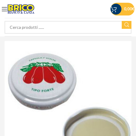
0,00
€