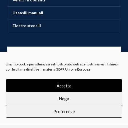
Utensili manuali
Elettroutensili
ASSISTENZA CLIENTI
Usiamo cookie per ottimizzare il nostro sito web ed i nostri servizi. In linea
con le ultime direttive in materia GDPR Unione Europea
Servizio Clienti
Spedizioni
Accetta
Resi e Recessi
Nega
Termini e Condizioni
Preferenze
0
i i prodotti
Lista dei desideri
Profilo
Carrello