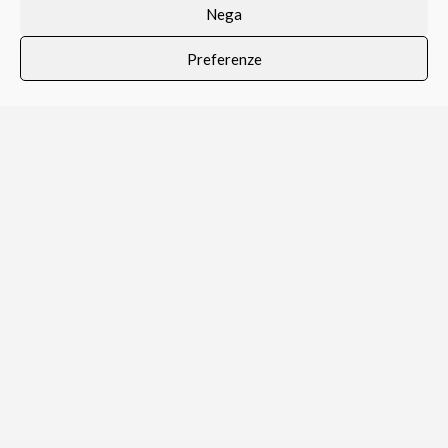
Nega
Ferramenta
Preferenze
Vernici e Collanti
0
i i prodotti
Lista dei desideri
Profilo
Carrello
Utensili manuali
Elettroutensili
ASSISTENZA CLIENTI
Servizio Clienti
Spedizioni
Resi e Recessi
Termini e Condizioni