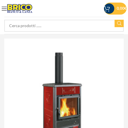
0,00
€