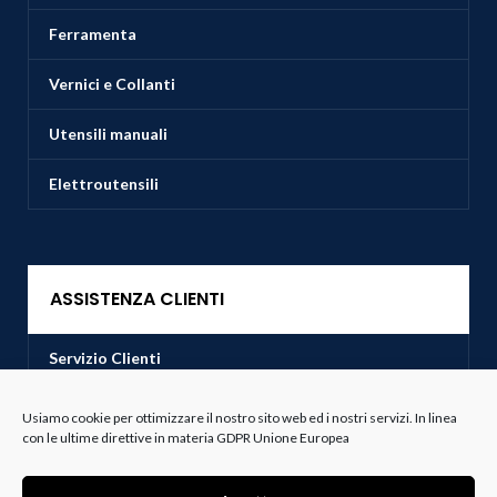
Ferramenta
Vernici e Collanti
Utensili manuali
Elettroutensili
ASSISTENZA CLIENTI
Servizio Clienti
Spedizioni
Usiamo cookie per ottimizzare il nostro sito web ed i nostri servizi. In linea
con le ultime direttive in materia GDPR Unione Europea
Resi e Recessi