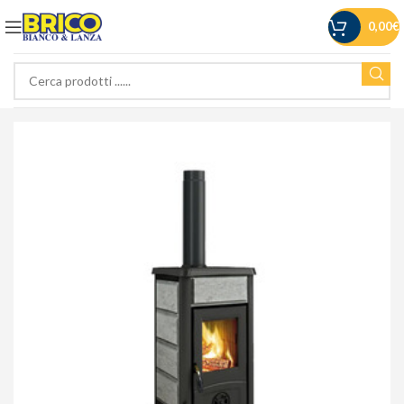
0,00
€