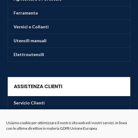
Ferramenta
Vernici e Collanti
Utensili manuali
Elettroutensili
ASSISTENZA CLIENTI
Servizio Clienti
Spedizioni
Usiamo cookie per ottimizzare il nostro sito web ed i nostri servizi. In linea
con le ultime direttive in materia GDPR Unione Europea
Resi e Recessi