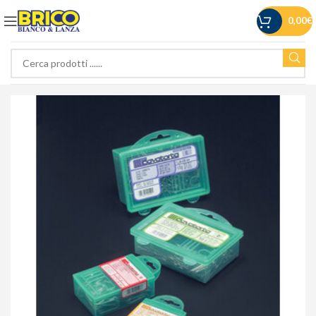
0,00
€