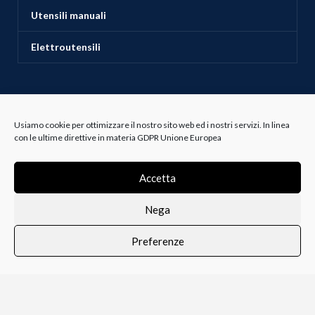
Utensili manuali
Elettroutensili
ASSISTENZA CLIENTI
Usiamo cookie per ottimizzare il nostro sito web ed i nostri servizi. In linea
con le ultime direttive in materia GDPR Unione Europea
Servizio Clienti
Accetta
Spedizioni
Nega
Resi e Recessi
Preferenze
0
Termini e Condizioni
i i prodotti
Lista dei desideri
Profilo
Carrello
Bianco e Lanza Srl
2022 P.IVA 00237880810