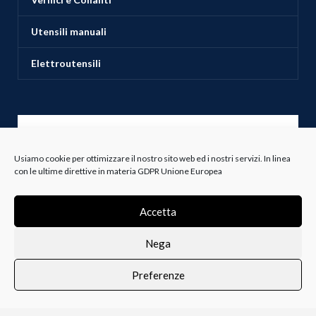
Utensili manuali
Elettroutensili
ASSISTENZA CLIENTI
Usiamo cookie per ottimizzare il nostro sito web ed i nostri servizi. In linea
con le ultime direttive in materia GDPR Unione Europea
Servizio Clienti
Spedizioni
Accetta
Resi e Recessi
Nega
Termini e Condizioni
Preferenze
0
i i prodotti
Lista dei desideri
Profilo
Carrello