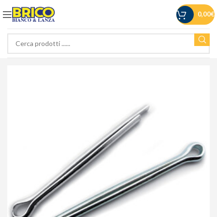
0,00
€