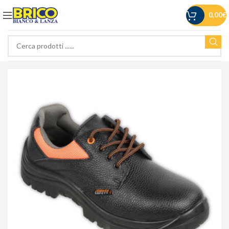
0,00
€