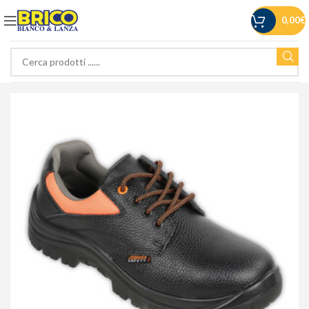
0,00
€