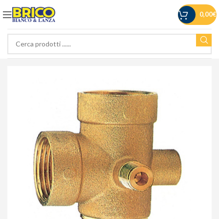
0,00
€