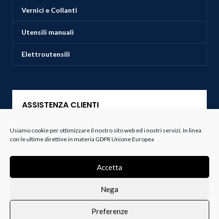
Vernici e Collanti
Utensili manuali
Elettroutensili
ASSISTENZA CLIENTI
Usiamo cookie per ottimizzare il nostro sito web ed i nostri servizi. In linea
Servizio Clienti
con le ultime direttive in materia GDPR Unione Europea
Spedizioni
Accetta
Resi e Recessi
Nega
Termini e Condizioni
Preferenze
0