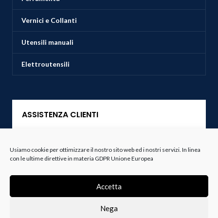
Vernici e Collanti
Utensili manuali
Elettroutensili
ASSISTENZA CLIENTI
Servizio Clienti
Usiamo cookie per ottimizzare il nostro sito web ed i nostri servizi. In linea
con le ultime direttive in materia GDPR Unione Europea
Spedizioni
Resi e Recessi
Accetta
Termini e Condizioni
Nega