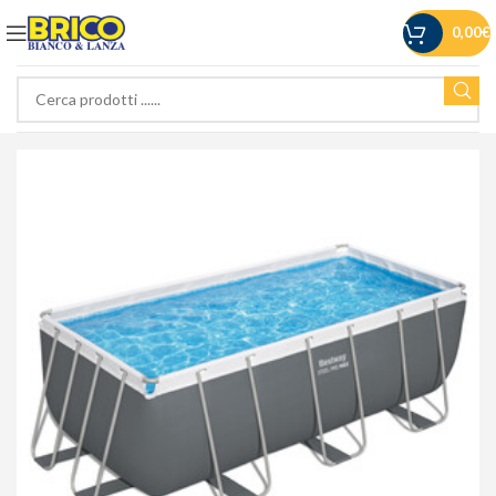
0,00
€