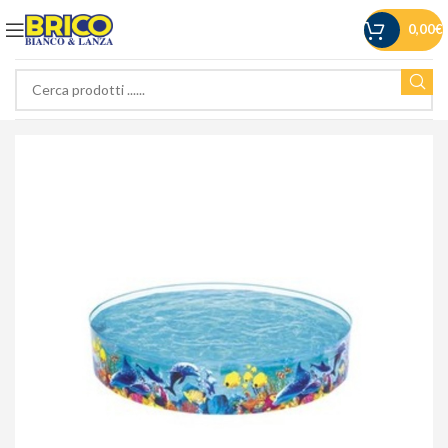
0,00
€