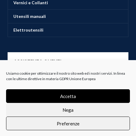
Vernici e Collanti
Utensili manuali
Elettroutensili
ASSISTENZA CLIENTI
Usiamo cookie per ottimizzare il nostro sito web ed i nostri servizi. In linea
Servizio Clienti
con le ultime direttive in materia GDPR Unione Europea
Spedizioni
Accetta
Resi e Recessi
Nega
Termini e Condizioni
Preferenze
0
i i prodotti
Lista dei desideri
Profilo
Carrello