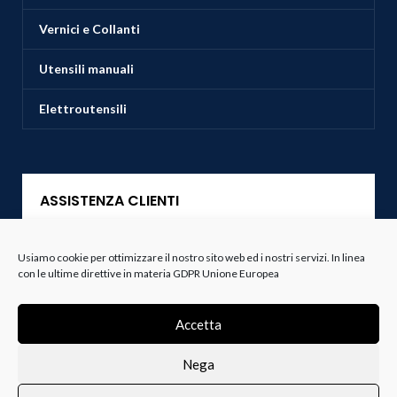
Vernici e Collanti
Utensili manuali
Elettroutensili
ASSISTENZA CLIENTI
Servizio Clienti
Usiamo cookie per ottimizzare il nostro sito web ed i nostri servizi. In linea
con le ultime direttive in materia GDPR Unione Europea
Spedizioni
Accetta
Resi e Recessi
Nega
Termini e Condizioni