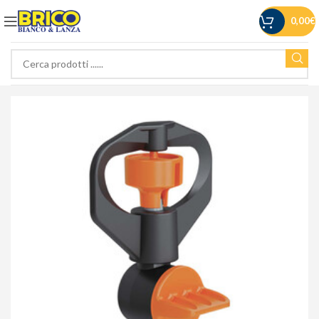
0,00
€