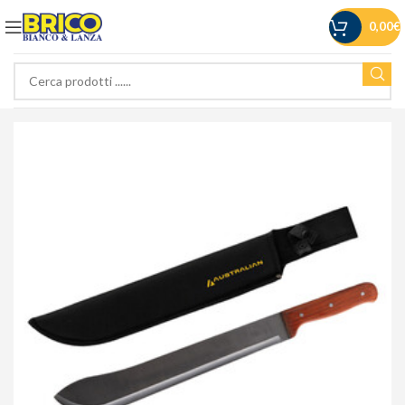
0,00
€