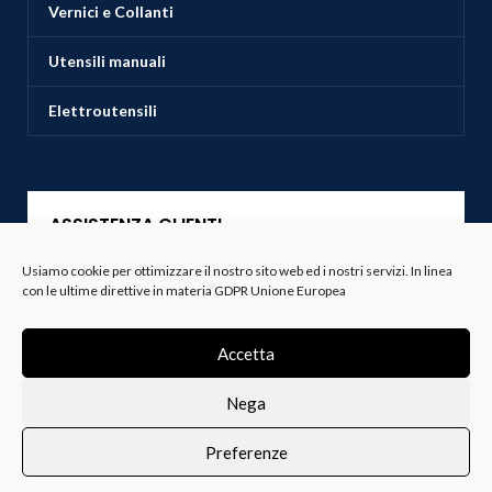
Vernici e Collanti
Utensili manuali
Elettroutensili
ASSISTENZA CLIENTI
Usiamo cookie per ottimizzare il nostro sito web ed i nostri servizi. In linea
Servizio Clienti
con le ultime direttive in materia GDPR Unione Europea
Spedizioni
Accetta
Resi e Recessi
Nega
Termini e Condizioni
Preferenze
0
i i prodotti
Lista dei desideri
Profilo
Carrello