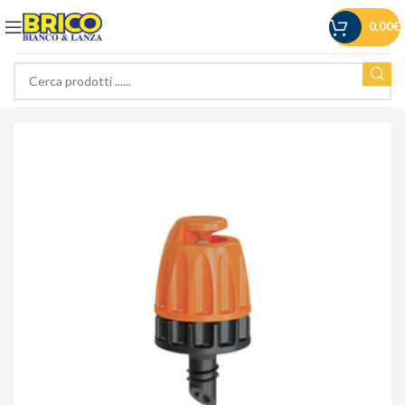
0,00
€