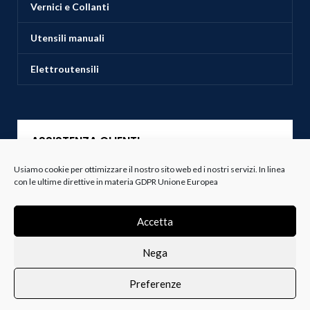
Vernici e Collanti
Utensili manuali
Elettroutensili
ASSISTENZA CLIENTI
Usiamo cookie per ottimizzare il nostro sito web ed i nostri servizi. In linea
Servizio Clienti
con le ultime direttive in materia GDPR Unione Europea
Spedizioni
Accetta
Resi e Recessi
Nega
Termini e Condizioni
Preferenze
0
i i prodotti
Lista dei desideri
Profilo
Carrello