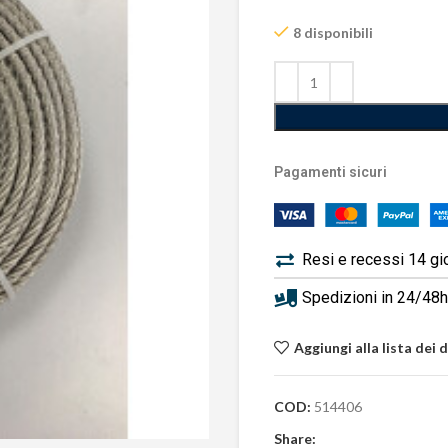
8 disponibili
Pagamenti sicuri
Resi e recessi 14 gi
Spedizioni in 24/48h 
Aggiungi alla lista dei 
COD:
514406
Share: