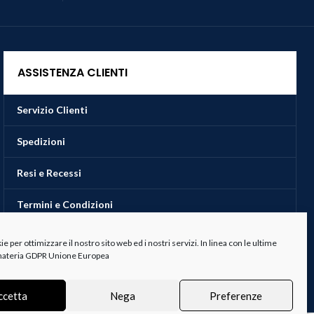
ASSISTENZA CLIENTI
Servizio Clienti
Spedizioni
Resi e Recessi
Termini e Condizioni
 per ottimizzare il nostro sito web ed i nostri servizi. In linea con le ultime
 materia GDPR Unione Europea
ccetta
Nega
Preferenze