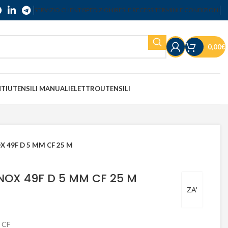
SERVIZIO CLIENTI
SPEDIZIONI
RESI E RECESSI
TERMINI E CONDIZIONI
0,00
€
NTI
UTENSILI MANUALI
ELETTROUTENSILI
X 49F D 5 MM CF 25 M
NOX 49F D 5 MM CF 25 M
ZA'
 CF