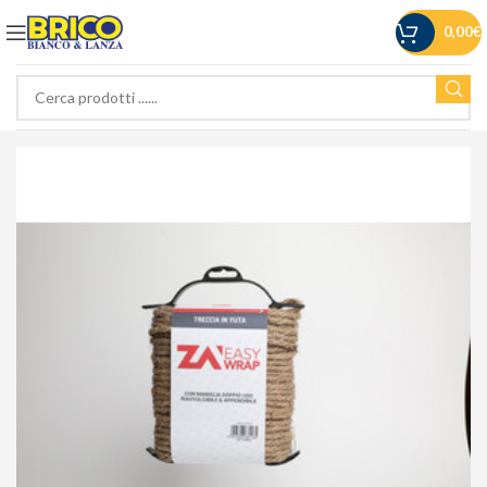
0,00
€