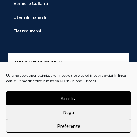
Vernici e Collanti
Utensili manuali
Elettroutensili
ASSISTENZA CLIENTI
Usiamo cookie per ottimizzare il nostro sito web ed i nostri servizi. In linea
Servizio Clienti
con le ultime direttive in materia GDPR Unione Europea
Spedizioni
Accetta
Resi e Recessi
Nega
Termini e Condizioni
Preferenze
0
i i prodotti
Lista dei desideri
Profilo
Carrello