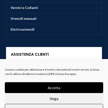
Vernici e Collanti
Utensili manuali
Elettroutensili
ASSISTENZA CLIENTI
Servizio Clienti
Usiamo cookie per ottimizzare il nostro sito web ed i nostri servizi. In linea
con le ultime direttive in materia GDPR Unione Europea
Spedizioni
Accetta
Resi e Recessi
Nega
Termini e Condizioni