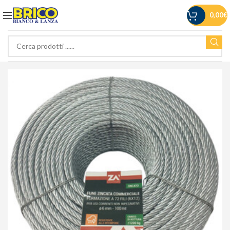
0,00
€