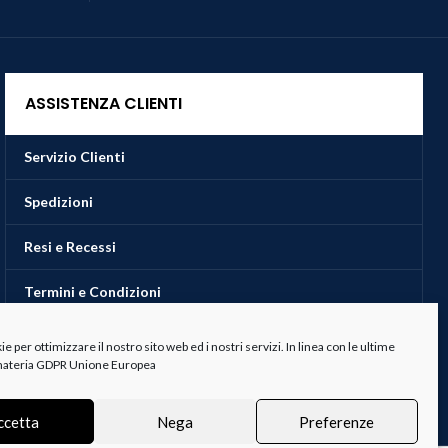
ASSISTENZA CLIENTI
Servizio Clienti
Spedizioni
Resi e Recessi
Termini e Condizioni
 per ottimizzare il nostro sito web ed i nostri servizi. In linea con le ultime
 materia GDPR Unione Europea
ccetta
Nega
Preferenze