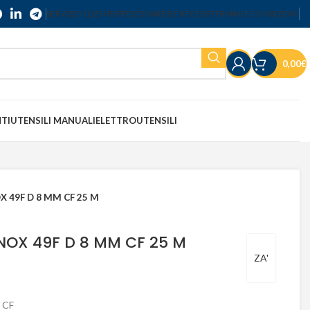
SERVIZIO CLIENTI
SPEDIZIONI
RESI E RECESSI
TERMINI E CONDIZIONI
0,00
€
NTI
UTENSILI MANUALI
ELETTROUTENSILI
X 49F D 8 MM CF 25 M
NOX 49F D 8 MM CF 25 M
ZA'
 CF