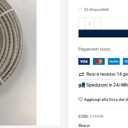
15 disponibili
Pagamenti sicuri
Resi e recessi 14 gi
Spedizioni in 24/48h 
Aggiungi alla lista dei 
COD:
514408
Share: