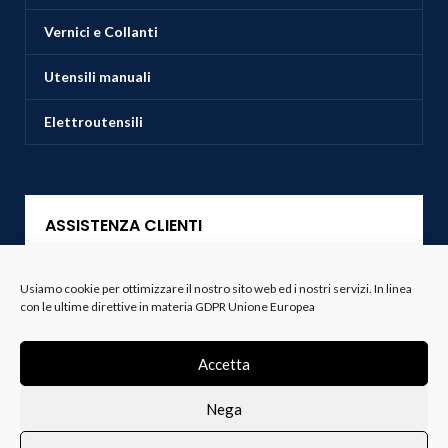
Vernici e Collanti
Utensili manuali
Elettroutensili
ASSISTENZA CLIENTI
Servizio Clienti
Usiamo cookie per ottimizzare il nostro sito web ed i nostri servizi. In linea
con le ultime direttive in materia GDPR Unione Europea
Spedizioni
Accetta
Resi e Recessi
Nega
Termini e Condizioni