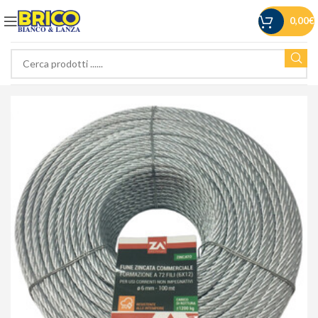
0,00
€