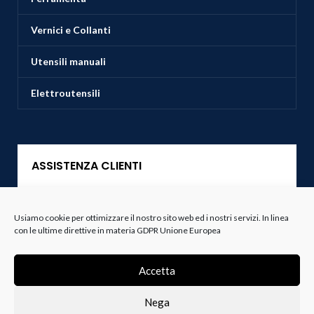
Vernici e Collanti
Utensili manuali
Elettroutensili
ASSISTENZA CLIENTI
Servizio Clienti
Usiamo cookie per ottimizzare il nostro sito web ed i nostri servizi. In linea
con le ultime direttive in materia GDPR Unione Europea
Spedizioni
Resi e Recessi
Accetta
Termini e Condizioni
Nega