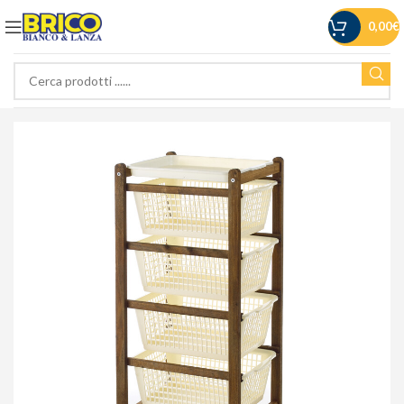
0,00
€