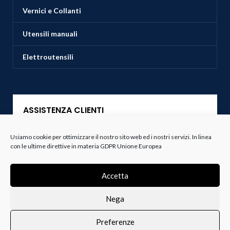
Vernici e Collanti
Utensili manuali
Elettroutensili
ASSISTENZA CLIENTI
Usiamo cookie per ottimizzare il nostro sito web ed i nostri servizi. In linea
Servizio Clienti
con le ultime direttive in materia GDPR Unione Europea
Spedizioni
Accetta
Resi e Recessi
Nega
Termini e Condizioni
Preferenze
0