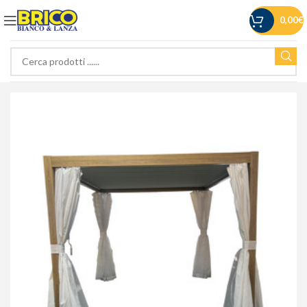
0,00
€