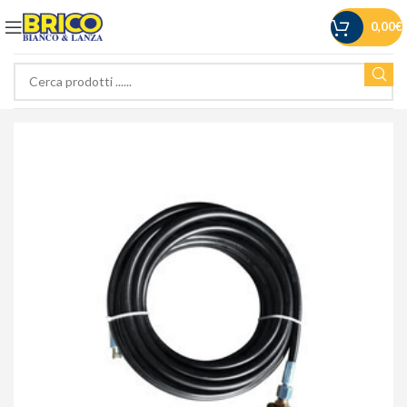
0,00
€